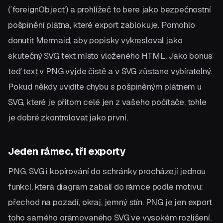
(`foreignObject`) a prohlížeč to bere jako bezpečnostní
pošpinění plátna, které export zablokuje. Pomohlo
donutit Mermaid, aby popisky vykresloval jako
skutečný SVG text místo vloženého HTML. Jako bonus
teď text v PNG vyjde čistě a v SVG zůstane vybíratelný.
Pokud někdy uvidíte chybu s pošpiněným plátnem u
SVG, které je přitom celé jen z vašeho počítače, tohle
je dobré zkontrolovat jako první.
Jeden rámec, tři exporty
PNG, SVG i kopírování do schránky procházejí jednou
funkcí, která diagram zabalí do rámce podle motivu:
přechod na pozadí, okraj, jemný stín. PNG je jen export
toho samého orámovaného SVG ve vysokém rozlišení.