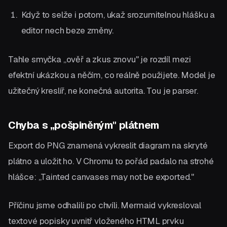
Když to selže i potom, ukaž srozumitelnou hlášku a
editor nech beze změny.
Tahle smyčka „ověř a zkus znovu" je rozdíl mezi
efektní ukázkou a něčím, co reálně použijete. Model je
užitečný kreslíř, ne konečná autorita. Tou je parser.
Chyba s „pošpiněným" plátnem
Export do PNG znamená vykreslit diagram na skryté
plátno a uložit ho. V Chromu to pořád padalo na strohé
hlášce: „Tainted canvases may not be exported."
Příčinu jsme odhalili po chvíli. Mermaid vykresloval
textové popisky uvnitř vloženého HTML prvku