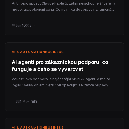
Anthropic spustil Claude Fable 5, zatím nejschopnější veřejný
model, za poloviční cenu. Co novinka doopravdy znamená
pro malou nebo střední firmu, bez marketingového lesku.
Jun 10
5
min
AI & AUTOMATION
BUSINESS
AI agenti pro zákaznickou podporu: co
funguje a čeho se vyvarovat
Zákaznická podpora je nejčastější první AI agent, a má to
logiku: velký objem, většinou opakující se, těžké případy
snadno necháte člověku. Projdeme, co AI agent v podpoře
vlastně dělá, kde pomáhá, jakých chyb se vyvarovat a jak ho
Jun 7
4
min
bezpečně nasadit.
AI & AUTOMATION
BUSINESS