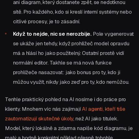
ani diagram, který dostanete zpět, se nedotknou
sítě. Pro každého, kdo si kreslí interní systémy nebo
citlivé procesy, je to zásadní.
Když to nejde, nic se nerozbije.
Pole vygenerovat
se ukáže jen tehdy, když prohlížeč model opravdu
má a hlásí ho jako použitelný. Ostatní prostě vidí
normální editor. Takhle se má nová funkce
prohlížeče nasazovat: jako bonus pro ty, kdo ji
můžou využít, nikdy jako zeď pro ty, kdo nemůžou.
Tenhle praktický pohled na AI nosíme i do práce pro
klienty. Mnohem víc nás zajímají
AI agenti, kteří tiše
zautomatizují skutečné úkoly
, než AI jako titulek.
Model, který lokálně a zdarma napíše kód diagramu, je
malý a hodně konkrétní příklad přesně tohohle.