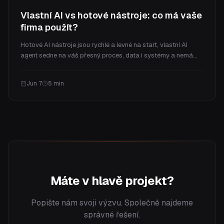
Vlastní AI vs hotové nástroje: co má vaše
firma použít?
Hotové AI nástroje jsou rychlé a levné na start, vlastní AI
agent sedne na váš přesný proces, data i systémy a nemá
poplatek za uživatele. Srovnáme obojí na rovinu, včetně
nákladů, kontroly a hybridního přístupu, který by většina
Jun 7
5
min
firem měla zvolit.
Máte v hlavě projekt?
Popište nám svoji výzvu. Společně najdeme
správné řešení.