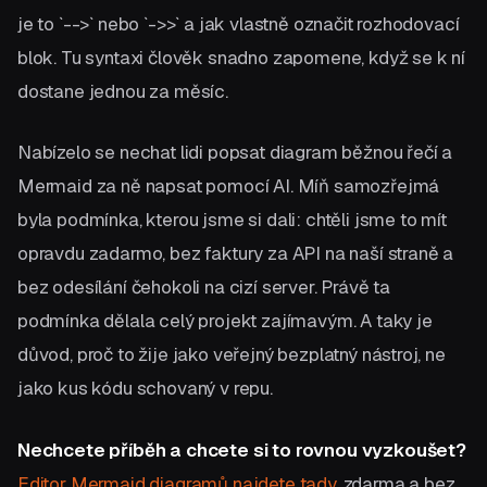
je to `-->` nebo `->>` a jak vlastně označit rozhodovací
blok. Tu syntaxi člověk snadno zapomene, když se k ní
dostane jednou za měsíc.
Nabízelo se nechat lidi popsat diagram běžnou řečí a
Mermaid za ně napsat pomocí AI. Míň samozřejmá
byla podmínka, kterou jsme si dali: chtěli jsme to mít
opravdu zadarmo, bez faktury za API na naší straně a
bez odesílání čehokoli na cizí server. Právě ta
podmínka dělala celý projekt zajímavým. A taky je
důvod, proč to žije jako veřejný bezplatný nástroj, ne
jako kus kódu schovaný v repu.
Nechcete příběh a chcete si to rovnou vyzkoušet?
Editor Mermaid diagramů najdete tady
, zdarma a bez