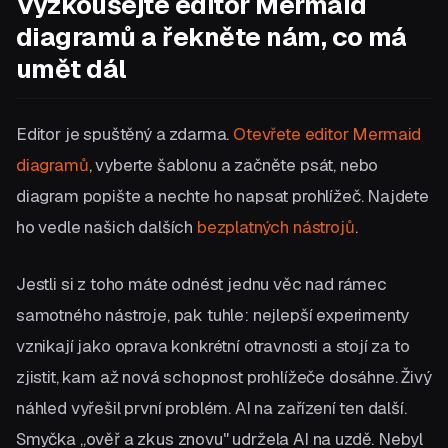
Vyzkoušejte editor Mermaid
diagramů a řekněte nám, co má
umět dál
Editor je spuštěný a zdarma.
Otevřete editor Mermaid
diagramů
, vyberte šablonu a začněte psát, nebo
diagram popište a nechte ho napsat prohlížeč. Najdete
ho vedle našich dalších
bezplatných nástrojů
.
Jestli si z toho máte odnést jednu věc nad rámec
samotného nástroje, pak tuhle: nejlepší experimenty
vznikají jako oprava konkrétní otravnosti a stojí za to
zjistit, kam až nová schopnost prohlížeče dosáhne. Živý
náhled vyřešil první problém. AI na zařízení ten další.
Smyčka „ověř a zkus znovu" udržela AI na uzdě. Nebyl