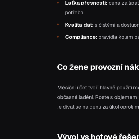
Laťka přesnosti:
cena za špatn
potřeba
Kvalita dat:
s čistými a dostup
Compliance:
pravidla kolem os
Co žene provozní ná
Měsíční účet tvoří hlavně použití m
občasné ladění. Roste s objemem: p
je dívat se na cenu za úkol oproti m
Vývoj vs hotové řeše