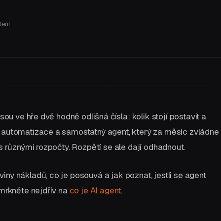
tení
Pojďme si promluvit
jsou ve hře dvě hodně odlišná čísla: kolik stojí postavit a
á automatizace a samostatný agent, který za měsíc zvládne
 s různými rozpočty. Rozpětí se ale dají odhadnout.
iny nákladů, co je posouvá a jak poznat, jestli se agent
 mrkněte nejdřív na
co je AI agent
.