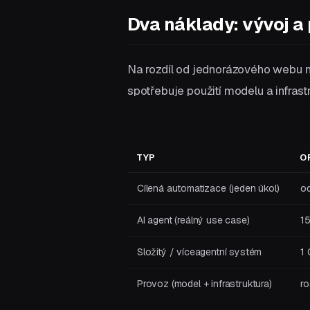
Dva náklady: vývoj a
Na rozdíl od jednorázového webu m
spotřebuje použití modelu a infrast
TYP
O
Cílená automatizace (jeden úkol)
o
AI agent (reálný use case)
1
Složitý / víceagentní systém
1
Provoz (model + infrastruktura)
r