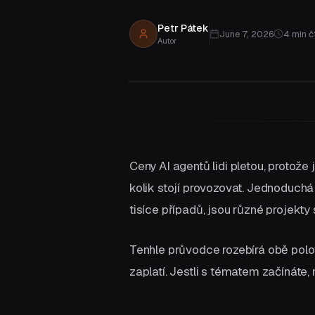
Propojte stávající systémy, aniž
byste je museli nahrazovat.
Petr Pátek
June 7, 2026
4
min č
Autor
Nejste si jisti, kterou službu potřebujete?
Ceny AI agentů lidi pletou, protože 
kolik stojí provozovat. Jednoduch
tisíce případů, jsou různé projekty
Tenhle průvodce rozebírá obě polov
zaplatí. Jestli s tématem začínáte,