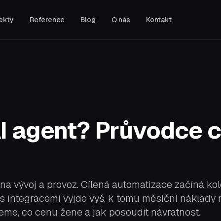
ekty
Reference
Blog
O nás
Kontakt
PORADENSTVÍ A BEZPEČNOST
Prověřování IT kandidátů
Najměte správné technické lidi s
jistotou.
y
White box penetrační testování
Odhalte zranitelnosti dříve než
útočníci.
y
 AI agent? Průvodce 
OSINT: Open Source
Intelligence
v
Zjistěte, co o vaší firmě, partnerech
a konkurenci prozrazuje veřejný
internet.
 na vývoj a provoz. Cílená automatizace začíná k
s integracemi vyjde výš, k tomu měsíční náklady 
deme, co cenu žene a jak posoudit návratnost.