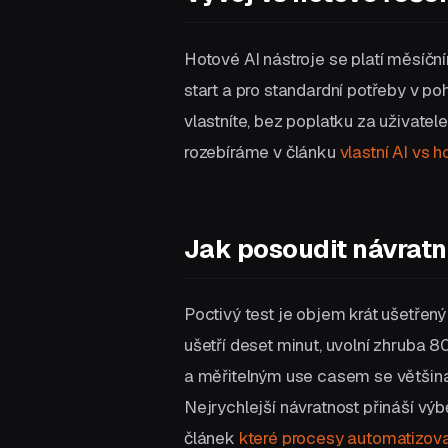
Hotové AI nástroje se platí měsíční
start a pro standardní potřeby v po
vlastníte, bez poplatku za uživate
rozebíráme v článku
vlastní AI vs 
Jak posoudit návratn
Poctivý test je objem krát ušetřen
ušetří deset minut, uvolní zhruba 8
a měřitelným use casem se většina
Nejrychlejší návratnost přináší vý
článek
které procesy automatizova