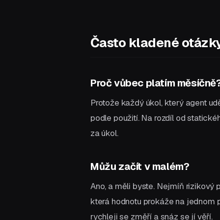
Často kladené otázk
Proč vůbec platím měsíčně
Protože každý úkol, který agent udě
podle použití. Na rozdíl od static
za úkol.
Můžu začít v malém?
Ano, a měli byste. Nejmíň rizikový
která hodnotu prokáže na jednom pr
rychleji se změří a snáz se jí věří.