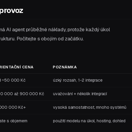
 provoz
á AI agent průběžné náklady, protože každý úkol
rukturu. Počítejte s obojím od začátku.
RIENTAČNÍ CENA
POZNÁMKA
d ~50 000 Kč
úzký rozsah, 1-2 integrace
50 000 až 900 000 Kč
uvažování + několik integrací
 000 000 Kč+
vysoká samostatnost, mnoho systémů
oste s objemem
použití modelu na úkol, hosting, dohled