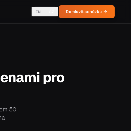
Domluvit schůzku
EN
CZ
cenami pro
olem 50
na