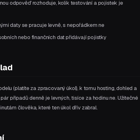
ou odpověď rozhoduje, kolik testování a pojistek je
nými daty se pracuje levně, s nepořádkem ne
obních nebo finančních dat přidávají pojistky
klad
odelu (platíte za zpracovaný úkol), k tomu hosting, dohled a
ár případů denně je levných, tisíce za hodinu ne. Užitečné
inutám člověka, které ten úkol dřív zabral.
ní