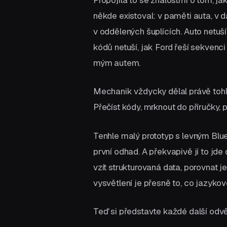
někde existoval: v paměti auta, v 
v oddělených šuplících. Auto netuší
kódů netuší, jak Ford řeší sekvenc
mým autem.
Mechanik vždycky dělal právě tohle
Přečíst kódy, mrknout do příručky, 
Tenhle malý prototyp s levným Blue
první odhad. A překvapivě jí to jde
vzít strukturovaná data, porovnat je
vysvětlení je přesně to, co jazykov
Teď si představte každé další odvět