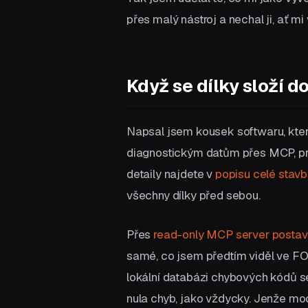
přes malý nástroj a nechal ji, ať mi v
Když se dílky složí 
Napsal jsem kousek softwaru, který
diagnostickým datům přes MCP, pro
detaily najdete v
popisu celé stavb
všechny dílky před sebou.
Přes
read-only MCP server posta
samé, co jsem předtím viděl ve FO
lokální databázi chybových kódů se
nula chyb, jako vždycky. Jenže mo