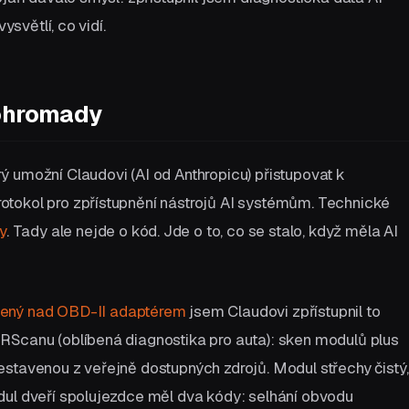
ysvětlí, co vidí.
dohromady
 umožní Claudovi (AI od Anthropicu) přistupovat k
tokol pro zpřístupnění nástrojů AI systémům. Technické
y
. Tady ale nejde o kód. Jde o to, co se stalo, když měla AI
vený nad OBD-II adaptérem
jsem Claudovi zpřístupnil to
RScanu (oblíbená diagnostika pro auta): sken modulů plus
stavenou z veřejně dostupných zdrojů. Modul střechy čistý,
dul dveří spolujezdce měl dva kódy: selhání obvodu