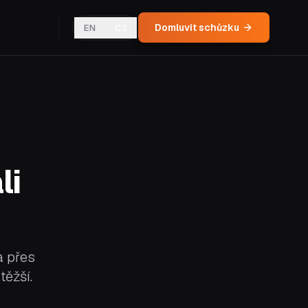
Domluvit schůzku
EN
CZ
li
a přes
těžší.