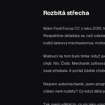
Rozbitá střecha
Mám Ford Focus CC z roku 2010, har
Respektive skládala se, než odešel
rozbil lankový mechanismus, motore
Matoucí na tom bylo tohle: když js
chyb. Nic. Čisto. Mechanik zafixov
zase přestala. A pořád žádné chyb
Nejsem automechanik, jsem program
vůbec není rozbitý? Co když dělá p
Tak jsem udělal to, co mi jako vývo