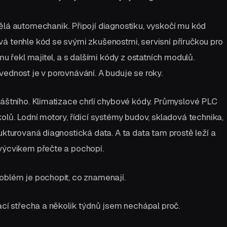
ělá automechanik. Připojí diagnostiku, vyskočí mu kód
á tenhle kód se svými zkušenostmi, servisní příručkou pro
mu řekl majitel, a s dalšími kódy z ostatních modulů.
vednost je v porovnávání. A buduje se roky.
láštního. Klimatizace chrlí chybové kódy. Průmyslové PLC
olů. Lodní motory, řídicí systémy budov, skladová technika,
ukturovaná diagnostická data. A ta data tam prostě leží a
 výcvikem přečte a pochopí.
oblém je pochopit, co znamenají.
dací střecha a několik týdnů jsem nechápal proč.