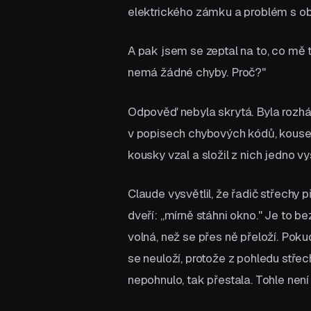
elektrického zámku a problém s o
A pak jsem se zeptal na to, co mě t
nemá žádné chyby. Proč?"
Odpověď nebyla skrytá. Byla rozh
v popisech chybových kódů, kousek
kousky vzal a složil z nich jedno vy
Claude vysvětlil, že řadič střech
dveří: „mírně stáhni okno." Je to be
volná, než se přes ně přeloží. Pok
se neuloží, protože z pohledu stře
nepohnulo, tak přestala. Tohle nen