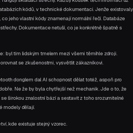
databázích kódů, v technické dokumentaci. Jenže existovaly
, co jeho vlastní kódy znamenají normální řečí. Databáze
i střechy. Dokumentace netuší, co je konkrétně špatně s
: byl tím lidským tmelem mezi všemi těmihle zdroji.
porovnat se zkušenostmi, vysvětlit zákazníkovi.
tooth donglem dal AI schopnost dělat totéž, aspoň pro
 dobře. Ne že by byla chytřejší než mechanik. Jde o to, že
 se širokou znalostní bází a sestavit z toho srozumitelné
é modely dělají.
ví, kde existuje stejný vzorec.