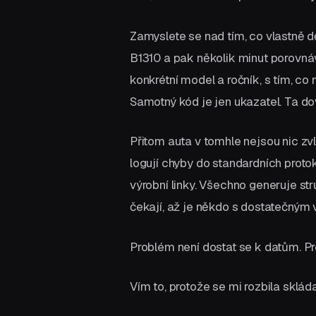
Zamyslete se nad tím, co vlastně d
B1310 a pak několik minut porovnáv
konkrétní model a ročník, s tím, co 
Samotný kód je jen ukazatel. Ta do
Přitom auta v tomhle nejsou nic zv
logují chyby do standardních protok
výrobní linky. Všechno generuje str
čekají, až je někdo s dostatečným
Problém není dostat se k datům. Pr
Vím to, protože se mi rozbila sklá