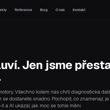
ekty
Reference
Blog
O nás
Kontakt
PORADENSTVÍ A BEZPEČNOST
Prověřování IT kandidátů
Najměte správné technické lidi s
jistotou.
y
White box penetrační testování
Odhalte zranitelnosti dříve než
útočníci.
y
uví. Jen jsme přesta
OSINT: Open Source
Intelligence
.
v
Zjistěte, co o vaší firmě, partnerech
a konkurenci prozrazuje veřejný
internet.
 motory. Všechno kolem nás chrlí diagnostická dat
 se dostanete snadno. Pochopit, co znamenají, je 
I a AI ukázal, jak moc se tohle mění.