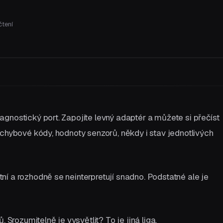
čtení
Pojďme si promluvit
gnostický port. Zapojíte levný adaptér a můžete si přečíst
 chybové kódy, hodnoty senzorů, někdy i stav jednotlivých
í a rozhodně se neinterpretují snadno. Podstatné ale je
. Srozumitelně je vysvětlit? To je jiná liga.