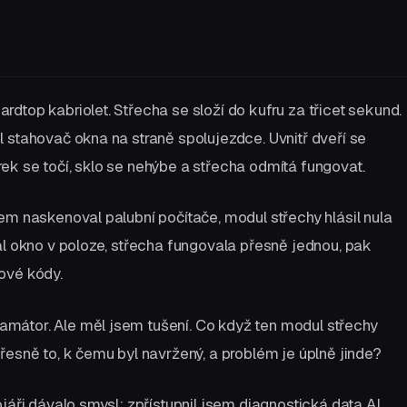
dtop kabriolet. Střecha se složí do kufru za třicet sekund.
 stahovač okna na straně spolujezdce. Uvnitř dveří se
k se točí, sklo se nehýbe a střecha odmítá fungovat.
em naskenoval palubní počítače, modul střechy hlásil nula
al okno v poloze, střecha fungovala přesně jednou, pak
ové kódy.
átor. Ale měl jsem tušení. Co když ten modul střechy
řesně to, k čemu byl navržený, a problém je úplně jinde?
jáři dávalo smysl: zpřístupnil jsem diagnostická data AI