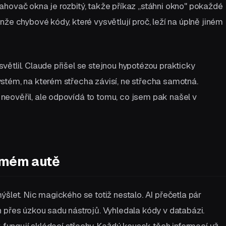
hovač okna je rozbitý, takže příkaz „stáhni okno" pokaždé
že chybové kódy, které vysvětlují proč, leží na úplně jiném
ětlil. Claude přišel se stejnou hypotézou prakticky
stém, na kterém střecha závisí, ne střecha samotná.
eověřil, ale odpovídá to tomu, co jsem pak našel v
o mém autě
šlet. Nic magického se totiž nestalo. AI přečetla pár
 přes úzkou sadu nástrojů. Vyhledala kódy v databázi.
k fungují skládací střechy. Každý kousek těch informací už