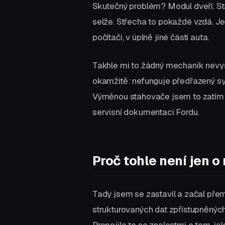
Skutečný problém? Modul dveří. Sta
selže. Střecha to pokaždé vzdá. Jen
počítači, v úplně jiné části auta.
Takhle mi to žádný mechanik nevysv
okamžitě: nefunguje předřazený sy
Výměnou stahovače jsem to zatím n
servisní dokumentaci Fordu.
Proč tohle není jen 
Tady jsem se zastavil a začal přemý
strukturovaných dat zpřístupněných
Propojila to se znalostmi o tom, ja