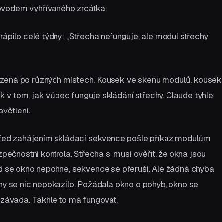
bvodem vyhřívaného zrcátka.
rápilo celé týdny: „Střecha nefunguje, ale modul střechy
ázená po různých místech. Kousek ve skenu modulů, kousek
 v tom, jak vůbec funguje skládání střechy. Claude tyhle
světlení.
y před zahájením skládací sekvence pošle příkaz modulům
zpečnostní kontrola. Střecha si musí ověřit, že okna jsou
ud se okno nepohne, sekvence se přeruší. Ale žádná chyba
chy se nic nepokazilo. Požádala okno o pohyb, okno se
í závada. Takhle to má fungovat.