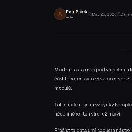
Propojte stávající systémy, aniž
byste je museli nahrazovat.
Petr Pátek
May 25, 2026
8
min 
Autor
Nejste si jisti, kterou službu potřebujete?
Moderní auta mají pod volantem dia
část toho, co auto ví samo o sobě:
modulů.
Tahle data nejsou vždycky kompletn
něco jiného: ten stroj už mluví.
Přečíst ta data umí spousta nástrojů