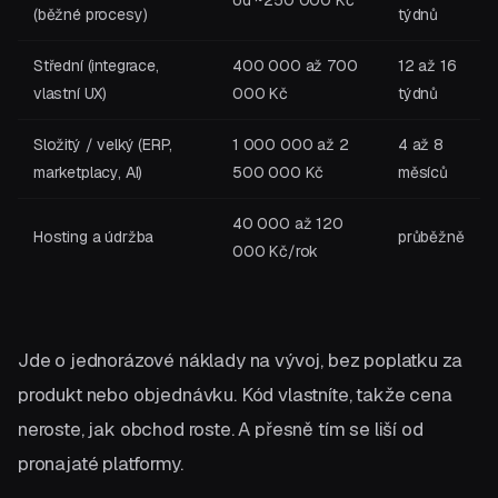
(běžné procesy)
týdnů
Střední (integrace,
400 000 až 700
12 až 16
vlastní UX)
000 Kč
týdnů
Složitý / velký (ERP,
1 000 000 až 2
4 až 8
marketplacy, AI)
500 000 Kč
měsíců
40 000 až 120
Hosting a údržba
průběžně
000 Kč/rok
Jde o jednorázové náklady na vývoj, bez poplatku za
produkt nebo objednávku. Kód vlastníte, takže cena
neroste, jak obchod roste. A přesně tím se liší od
pronajaté platformy.