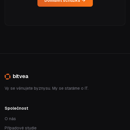
Domluvit schůzku
bitvea
Vy se věnujete byznysu. My se staráme o IT.
Společnost
O nás
Případové studie