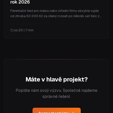
rok 2026
Penetrační test pro malou nebo střední firmu obvykle vyjde
od zhruba 50 000 Kč za cílený rozsah po několik set tisíc za
celý program. V článku vysvětlíme, co cenu určuje, reálná
rozpětí podle typu testu, co za peníze skutečně dostanete a
Jul 20
7
min
jak často test potřebujete.
Máte v hlavě projekt?
Popište nám svoji výzvu. Společně najdeme
správné řešení.