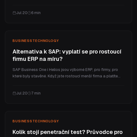
plné SaaS platformy jde do milionů. V článku vysvětlíme, proč
stojí víc než web, jaké jsou reálné cenové úrovně a jaké jsou
Jul 20
6
min
průběžné náklady.
BUSINESS
TECHNOLOGY
Alternativa k SAP: vyplatí se pro rostoucí
firmu ERP na míru?
SAP Business One i Helios jsou výborné ERP, pro firmy, pro
které byly stavěné. Když jste rostoucí menší firma a platíte
firemní ceny za pár procesů, které opravdu využíváte, bývá
lepší volbou ERP na míru. Tady je poctivé srovnání nákladů,
Jul 20
7
min
fitu a toho, kdy vyhrává co.
BUSINESS
TECHNOLOGY
Kolik stojí penetrační test? Průvodce pro