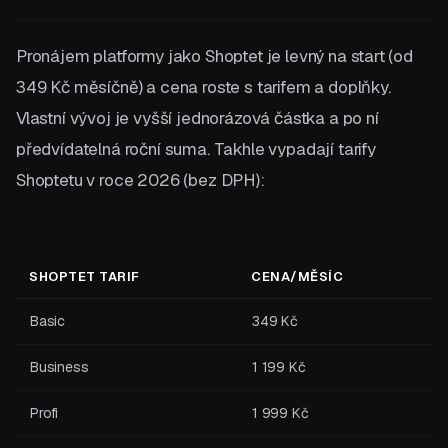
Pronájem platformy jako Shoptet je levný na start (od
349 Kč měsíčně) a cena roste s tarifem a doplňky.
Vlastní vývoj je vyšší jednorázová částka a po ní
předvídatelná roční suma. Takhle vypadají tarify
Shoptetu v roce 2026 (bez DPH):
SHOPTET TARIF
CENA/MĚSÍC
Basic
349 Kč
Business
1 199 Kč
Profi
1 999 Kč