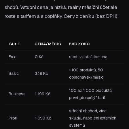
shopů. Vstupní cena je nízká, reálný měsíční účet ale
roste s tarifem a s doplňky. Ceny z ceníku (bez DPH):
TARIF
CENA/MĚSÍC
PRO KOHO
Free
0 Kč
start, vlastní doména
~100 produktů, 50
Basic
349 Kč
objednávek/měsíc
100 až 1 000 produktů,
Business
1 199 Kč
první „dospělý" tarif
střední obchod, více
Profi
1 999 Kč
skladů, napojení externích
systémů