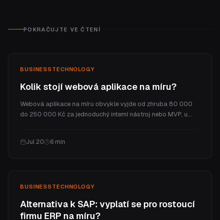
POKRAČUJTE VE ČTENÍ
BUSINESS
TECHNOLOGY
Kolik stojí webová aplikace na míru?
Webová aplikace na míru obvykle vyjde od zhruba 80 000
do 250 000 Kč za jednoduchý interní nástroj nebo MVP, u
plné SaaS platformy jde do milionů. V článku vysvětlíme, proč
stojí víc než web, jaké jsou reálné cenové úrovně a jaké jsou
Jul 20
6
min
průběžné náklady.
BUSINESS
TECHNOLOGY
Alternativa k SAP: vyplatí se pro rostoucí
firmu ERP na míru?