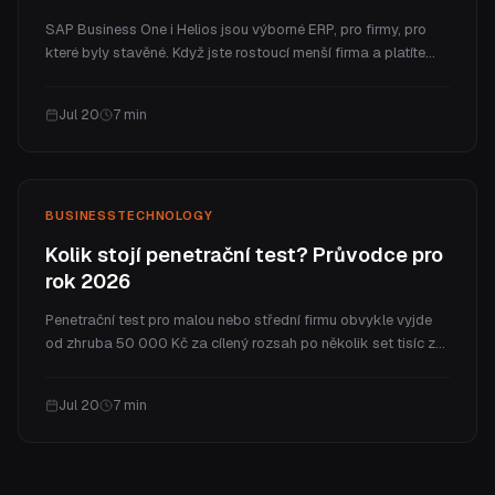
SAP Business One i Helios jsou výborné ERP, pro firmy, pro
které byly stavěné. Když jste rostoucí menší firma a platíte
firemní ceny za pár procesů, které opravdu využíváte, bývá
lepší volbou ERP na míru. Tady je poctivé srovnání nákladů,
Jul 20
7
min
fitu a toho, kdy vyhrává co.
BUSINESS
TECHNOLOGY
Kolik stojí penetrační test? Průvodce pro
rok 2026
Penetrační test pro malou nebo střední firmu obvykle vyjde
od zhruba 50 000 Kč za cílený rozsah po několik set tisíc za
celý program. V článku vysvětlíme, co cenu určuje, reálná
rozpětí podle typu testu, co za peníze skutečně dostanete a
Jul 20
7
min
jak často test potřebujete.