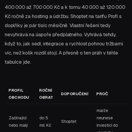
400 000 až 700 000 Kč a k tomu 40 000 až 120 000
Kč ročně za hosting a údržbu. Shoptet na tarifu Profi s
doplňky je pár tisíc měsíčně. Vlastní řešení tedy
nevyhrává na úspoře předplatného. Vyhrává tehdy,
když to, jak sedí, integrace a rychlost pohnou tržbami
víc, než kolik rozdíl stojí. A přesně o ten práh v téhle
tabulce jde.
PROFIL
ROČNÍ
DOPORUČENÍ
PROČ
OBCHODU
OBRAT
marže
Začínající
do 5
neunese
Shoptet
nebo malý
mil. Kč
investici do