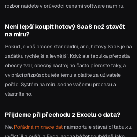
rozbor najdete v průvodci cenami software na míru.
Není lepší koupit hotový SaaS než stavět
na míru?
Pokud je váš proces standardní, ano, hotový SaaS je na
začátku rychlejší a levnější. Když ale tabulka přerostla
obecný tvar, obecný nástroj ho často přeroste taky, a
vy práci přizpůsobujete jemu a platíte za uživatele
pořád. Systém na míru sedne vašemu procesu a
vlastníte ho.
Přijdeme při přechodu z Excelu o data?
Ne.
Pořádná migrace dat
naimportuje stávající tabulku,
vyčistí ji a ověří, a Excel nechá běžet souběžně jako