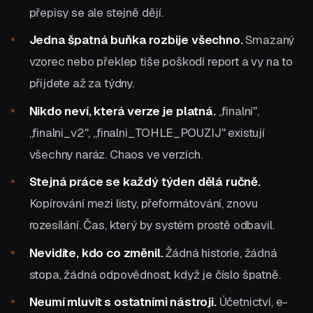
přepisy se ale stejně dějí.
Jedna špatná buňka rozbije všechno.
Smazaný
vzorec nebo překlep tiše poškodí report a vy na to
přijdete až za týdny.
Nikdo neví, která verze je platná.
„finalní",
„finalni_v2", „finalni_TOHLE_POUZIJ" existují
všechny naráz. Chaos ve verzích.
Stejná práce se každý týden dělá ručně.
Kopírování mezi listy, přeformátování, znovu
rozesílání. Čas, který by systém prostě odbavil.
Nevidíte, kdo co změnil.
Žádná historie, žádná
stopa, žádná odpovědnost, když je číslo špatně.
Neumí mluvit s ostatními nástroji.
Účetnictví, e-