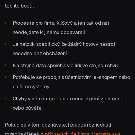
těchto bodů:
Proces je pro firmu klíčový a jen tak od něj
neodejdete k jinému dodavateli.
Je natolik specifický, že žádný hotový nástroj
nesedne bez obcházení.
Na stejná data spoléhá víc lidí ve stejnou chvíli.
Potřebuje se propojit s účetnictvím, e-shopem nebo
dalšími systémy.
Chyby v něm mají reálnou cenu, v penězích, čase,
nebo důvěře.
Pokud se v tom poznáváte, hlouběji rozhodnutí
rozebírá článek o
příznacích, že firma přerostla svůj