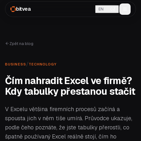
bitvea
EN
CZ
Zpět na blog
/
BUSINESS
TECHNOLOGY
Čím nahradit Excel ve firmě?
Kdy tabulky přestanou stačit
V Excelu většina firemních procesů začíná a
spousta jich v něm tiše umírá. Průvodce ukazuje,
podle čeho poznáte, že jste tabulky přerostli, co
špatně používaný Excel reálně stojí, čím ho