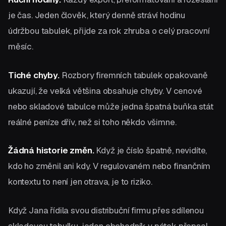
je čas. Jeden člověk, který denně stráví hodinu
údržbou tabulek, přijde za rok zhruba o celý pracovní
měsíc.
Tiché chyby.
Rozbory firemních tabulek opakovaně
ukazují, že velká většina obsahuje chyby. V cenové
nebo skladové tabulce může jedna špatná buňka stát
reálné peníze dřív, než si toho někdo všimne.
Žádná historie změn.
Když je číslo špatně, nevidíte,
kdo ho změnil ani kdy. V regulovaném nebo finančním
kontextu to není jen otrava, je to riziko.
Když Jana řídila svou distribuční firmu přes sdílenou
skladovou tabulku, jeden obchodník v pátek přepsal