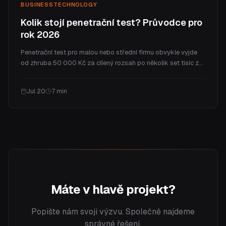
BUSINESS
TECHNOLOGY
Kolik stojí penetrační test? Průvodce pro
rok 2026
Penetrační test pro malou nebo střední firmu obvykle vyjde
od zhruba 50 000 Kč za cílený rozsah po několik set tisíc za
celý program. V článku vysvětlíme, co cenu určuje, reálná
rozpětí podle typu testu, co za peníze skutečně dostanete a
Jul 20
7
min
jak často test potřebujete.
Máte v hlavě projekt?
Popište nám svoji výzvu. Společně najdeme
správné řešení.