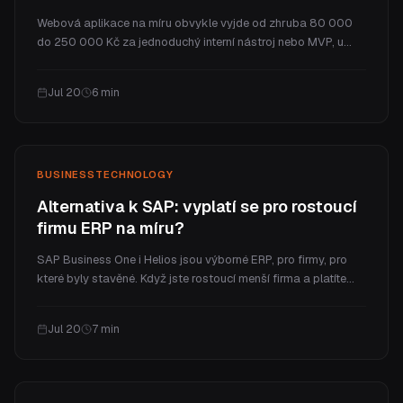
Webová aplikace na míru obvykle vyjde od zhruba 80 000
do 250 000 Kč za jednoduchý interní nástroj nebo MVP, u
plné SaaS platformy jde do milionů. V článku vysvětlíme, proč
stojí víc než web, jaké jsou reálné cenové úrovně a jaké jsou
Jul 20
6
min
průběžné náklady.
BUSINESS
TECHNOLOGY
Alternativa k SAP: vyplatí se pro rostoucí
firmu ERP na míru?
SAP Business One i Helios jsou výborné ERP, pro firmy, pro
které byly stavěné. Když jste rostoucí menší firma a platíte
firemní ceny za pár procesů, které opravdu využíváte, bývá
lepší volbou ERP na míru. Tady je poctivé srovnání nákladů,
Jul 20
7
min
fitu a toho, kdy vyhrává co.