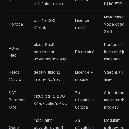
S3
údržba
roční aktualizace
lehké ERP
Nejrozšířeněj
od ~15 000
Licence
Pohoda
volba českýc
Kč/rok
ročně
SMB
cloud SaaS,
Rostoucí firmy
ABRA
neomezení
Předplatné
které chtějí
Flexi
uživatelé/doklady
integrace
Helios
desítky tisíc až
Licence +
Střední a větš
(iNuvio)
miliony Kč/rok
moduly
firmy
SAP
Za
Střední firmy,
cloud od ~2 200
Business
uživatele +
mezinárodní
Kč/uživatel/měsíc
One
údržba
procesy
modulární;
Za
Modulární
Odoo
obvykle levnější
uživatele +
potřeby, nutn