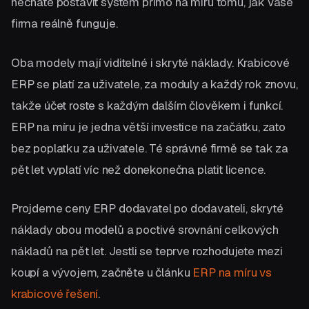
necháte postavit systém přímo na míru tomu, jak vaše
firma reálně funguje.
Oba modely mají viditelné i skryté náklady. Krabicové
ERP se platí za uživatele, za moduly a každý rok znovu,
takže účet roste s každým dalším člověkem i funkcí.
ERP na míru je jedna větší investice na začátku, zato
bez poplatku za uživatele. Té správné firmě se tak za
pět let vyplatí víc než donekonečna platit licence.
Projdeme ceny ERP dodavatel po dodavateli, skryté
náklady obou modelů a poctivé srovnání celkových
nákladů na pět let. Jestli se teprve rozhodujete mezi
koupí a vývojem, začněte u článku
ERP na míru vs
krabicové řešení
.