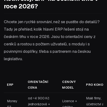
roce 2026?
Chcete jen rychlé srovnání, než se pustíte do detailů?
Tady je přehled, kolik hlavní ERP řešení stojí na
českém trhu v roce 2026. Jsou to orientační ceny z
ceníků a rostou s počtem uživatelů, s moduly i s
povinnými doplňky, třeba s partnerem na českou
legislativu.
ORIENTAČNÍ
CENOVÝ
ERP
PRO KOHO
CENA
MODEL
od ~4 900 Kč
Malé firmy,
Money
Licence +
jednorázově +
účetnictví a