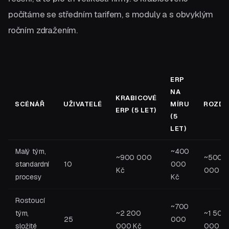
počítáme se středním tarifem, s moduly a s obvyklým
ročním zdražením.
ERP
NA
KRABICOVÉ
SCÉNÁŘ
UŽIVATELÉ
MÍRU
ROZDÍ
ERP (5 LET)
(5
LET)
Malý tým,
~400
~900 000
~500
standardní
10
000
Kč
000 K
procesy
Kč
Rostoucí
~700
tým,
~2 200
~1 500
25
000
složité
000 Kč
000 K