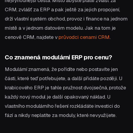
nejvýhodnější cesta. Místo abyste platili zvlášť za
CRM, zvlášť za ERP a pak ještě za jejich propojení,
drží vlastní systém obchod, provoz i finance na jednom
místě a v jednom datovém modelu. Jak na tom je
cenově CRM, najdete v
průvodci cenami CRM
.
Co znamená modulární ERP pro cenu?
Modulární znamená, že pořídíte nebo postavíte jen
části, které teď potřebujete, a další přidáte později. U
krabicového ERP je tahle pružnost dvojsečná, protože
každý nový modul je další opakovaný náklad. U
vlastního modulárního řešení rozkládáte investici do
fází a nikdy neplatíte za moduly, které nevyužijete.