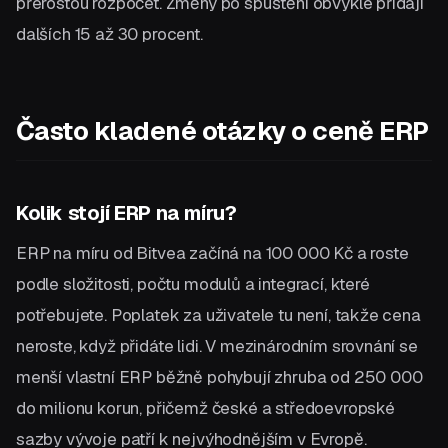
přerostou rozpočet. Změny po spuštění obvykle přidají
dalších 15 až 30 procent.
Často kladené otázky o ceně ERP
Kolik stojí ERP na míru?
ERP na míru od Bitvea začíná na 100 000 Kč a roste
podle složitosti, počtu modulů a integrací, které
potřebujete. Poplatek za uživatele tu není, takže cena
neroste, když přidáte lidi. V mezinárodním srovnání se
menší vlastní ERP běžně pohybují zhruba od 250 000
do milionu korun, přičemž české a středoevropské
sazby vývoje patří k nejvýhodnějším v Evropě.