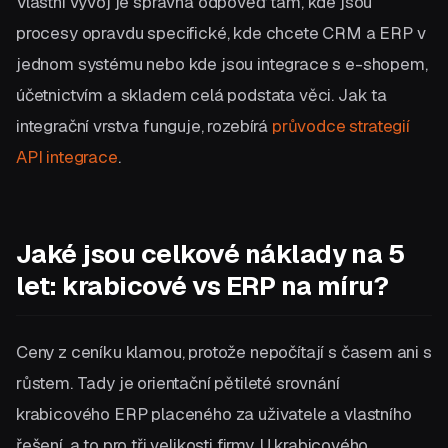
Vlastní vývoj je správná odpověď tam, kde jsou
procesy opravdu specifické, kde chcete CRM a ERP v
jednom systému nebo kde jsou integrace s e-shopem,
účetnictvím a skladem celá podstata věci. Jak ta
integrační vrstva funguje, rozebírá
průvodce strategií
API integrace
.
Jaké jsou celkové náklady na 5
let: krabicové vs ERP na míru?
Ceny z ceníku klamou, protože nepočítají s časem ani s
růstem. Tady je orientační pětileté srovnání
krabicového ERP placeného za uživatele a vlastního
řešení, a to pro tři velikosti firmy. U krabicového