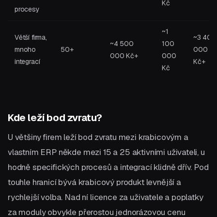
Kč
procesy
~1
Větší firma,
~3 400
~4 500
100
mnoho
50+
000
000 Kč+
000
integrací
Kč+
Kč
Kde leží bod zvratu?
U většiny firem leží bod zvratu mezi krabicovým a
vlastním ERP někde mezi 15 a 25 aktivními uživateli, u
hodně specifických procesů a integrací klidně dřív. Pod
touhle hranicí bývá krabicový produkt levnější a
rychlejší volba. Nad ní licence za uživatele a poplatky
za moduly obvykle přerostou jednorázovou cenu