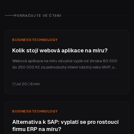
POKRAČUJTE VE ČTENÍ
BUSINESS
TECHNOLOGY
Kolik stojí webová aplikace na míru?
Webová aplikace na míru obvykle vyjde od zhruba 80 000
do 250 000 Kč za jednoduchý interní nástroj nebo MVP, u
plné SaaS platformy jde do milionů. V článku vysvětlíme, proč
stojí víc než web, jaké jsou reálné cenové úrovně a jaké jsou
Jul 20
6
min
průběžné náklady.
BUSINESS
TECHNOLOGY
Alternativa k SAP: vyplatí se pro rostoucí
firmu ERP na míru?