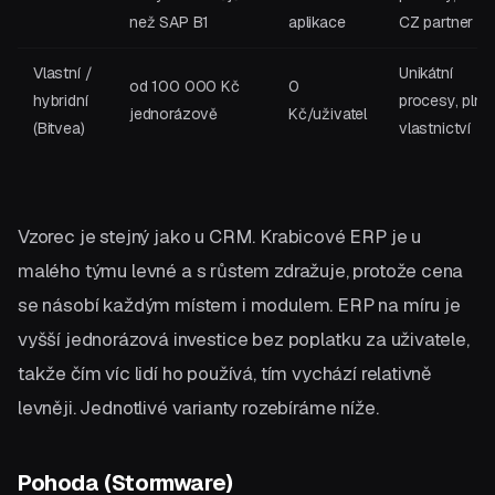
než SAP B1
aplikace
CZ partner
Vlastní /
Unikátní
od 100 000 Kč
0
hybridní
procesy, plné
jednorázově
Kč/uživatel
(Bitvea)
vlastnictví
Vzorec je stejný jako u CRM. Krabicové ERP je u
malého týmu levné a s růstem zdražuje, protože cena
se násobí každým místem i modulem. ERP na míru je
vyšší jednorázová investice bez poplatku za uživatele,
takže čím víc lidí ho používá, tím vychází relativně
levněji. Jednotlivé varianty rozebíráme níže.
Pohoda (Stormware)