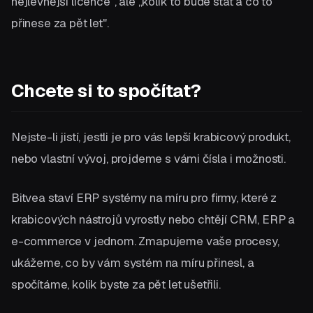
nejlevnější licence", ale „kolik to bude stát a co to
přinese za pět let".
Chcete si to spočítat?
Nejste-li jistí, jestli je pro vás lepší krabicový produkt,
nebo vlastní vývoj, projdeme s vámi čísla i možnosti.
Bitvea staví ERP systémy na míru pro firmy, které z
krabicových nástrojů vyrostly nebo chtějí CRM, ERP a
e-commerce v jednom. Zmapujeme vaše procesy,
ukážeme, co by vám systém na míru přinesl, a
spočítáme, kolik byste za pět let ušetřili.