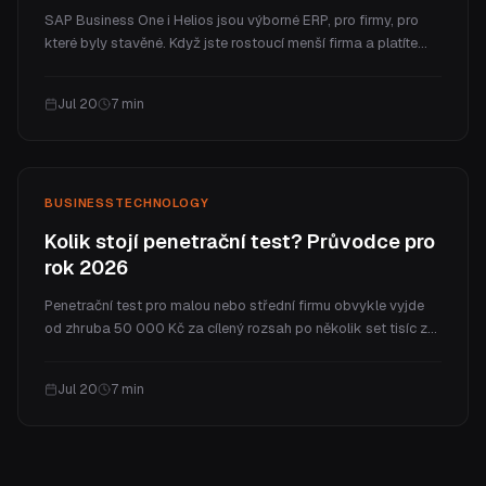
SAP Business One i Helios jsou výborné ERP, pro firmy, pro
které byly stavěné. Když jste rostoucí menší firma a platíte
firemní ceny za pár procesů, které opravdu využíváte, bývá
lepší volbou ERP na míru. Tady je poctivé srovnání nákladů,
Jul 20
7
min
fitu a toho, kdy vyhrává co.
BUSINESS
TECHNOLOGY
Kolik stojí penetrační test? Průvodce pro
rok 2026
Penetrační test pro malou nebo střední firmu obvykle vyjde
od zhruba 50 000 Kč za cílený rozsah po několik set tisíc za
celý program. V článku vysvětlíme, co cenu určuje, reálná
rozpětí podle typu testu, co za peníze skutečně dostanete a
Jul 20
7
min
jak často test potřebujete.